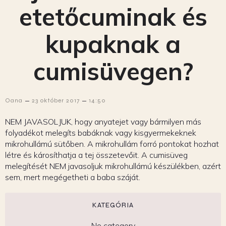
etetőcuminak és
kupaknak a
cumisüvegen?
–
–
Oana
23 október 2017
14:50
NEM JAVASOLJUK, hogy anyatejet vagy bármilyen más
folyadékot melegíts babáknak vagy kisgyermekeknek
mikrohullámú sütőben. A mikrohullám forró pontokat hozhat
létre és károsíthatja a tej összetevőit. A cumisüveg
melegítését NEM javasoljuk mikrohullámú készülékben, azért
sem, mert megégetheti a baba száját.
KATEGÓRIA
No category