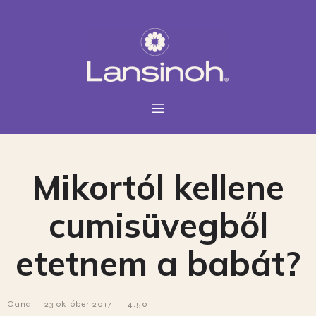
Mikortól kellene
cumisüvegből
etetnem a babát?
–
–
Oana
23 október 2017
14:50