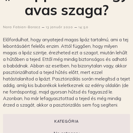
avas szaga?
–
–
Nora Fabian-Borocz
13 január 2020
14:50
Előfordulhat, hogy anyatejed magas lipáz tartalmú, ami a tej
lebontásáért felelős enzim. Attól függően, hogy milyen
magas a lipáz szintje, érezheted ezt a szagot, miután lehűlt
a hűtőben a tejed. Ettől még mindig biztonságos és adható
a babádnak. Abban az esetben, ha bizonytalan vagy, akkor
pasztörizálhatod a tejed hűtés előtt, mert ezzel
hatástalanítod a lipázt. Pasztörizálás során melegítsd a tejet
addig, amíg kis buborékok keletkeznek az edény oldalán (de
ne forráspontig), majd gyorsan hűtsd és fagyaszd le.
Azonban, ha már lefagyasztottad a tejed és még mindig
érzed a szagát, akkor a pasztörizálás sem fog segíteni.
KATEGÓRIA