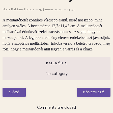
–
–
Nora Fabian-Borocz
15 január 2020
14:50
A melltartóbetét kontúros vízcsepp alakú, kissé hosszabb, mint
amilyen széles. A betét mérete 12,7×11,43 cm. A melltartóbetét
melltartóval érintkező szélei csúszásmentes, ez segíti, hogy ne
mozduljon el. A legjobb eredmény elérése érdekében azt javasoljuk,
hogy a szoptatós melltartóba, -trikóba viseld a betétet. Győződj meg
róla, hogy a melltartódnál alul legyen a varrás és a címke.
KATEGÓRIA
No category
ELŐZŐ
KÖVETKEZŐ
Comments are closed