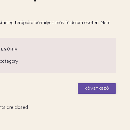
g/meleg terápiára bármilyen más fájdalom esetén. Nem
TEGÓRIA
category
KÖVETKEZŐ
s are closed