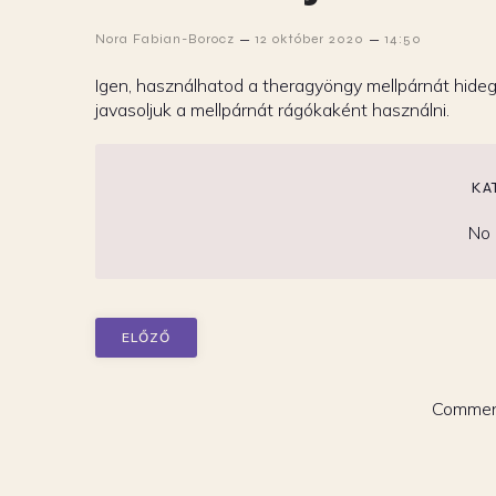
–
–
Nora Fabian-Borocz
12 október 2020
14:50
Igen, használhatod a theragyöngy mellpárnát hide
javasoljuk a mellpárnát rágókaként használni.
KA
No 
ELŐZŐ
Comment