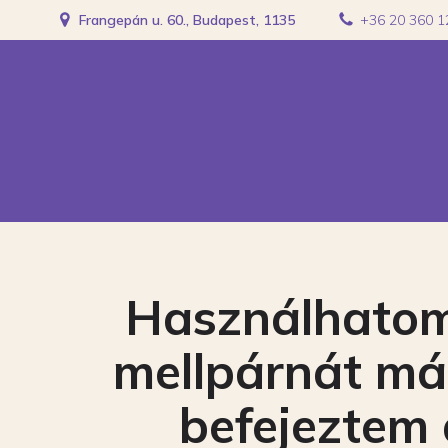
Frangepán u. 60., Budapest, 1135
+36 20 360 1
Használhatom
mellpárnát má
befejeztem 