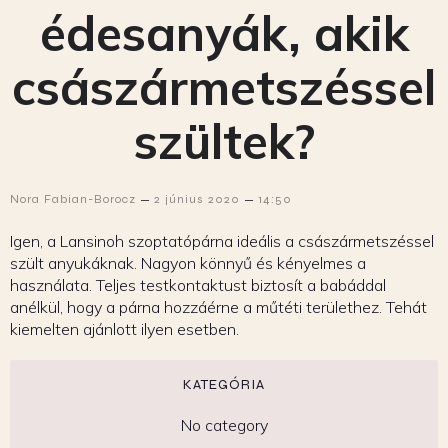
édesanyák, akik
császármetszéssel
szültek?
–
–
Nora Fabian-Borocz
2 június 2020
14:50
Igen, a Lansinoh szoptatópárna ideális a császármetszéssel
szült anyukáknak. Nagyon könnyű és kényelmes a
használata. Teljes testkontaktust biztosít a babáddal
anélkül, hogy a párna hozzáérne a műtéti területhez. Tehát
kiemelten ajánlott ilyen esetben.
KATEGÓRIA
No category