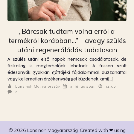
„Bárcsak tudtam volna erről a
termékről korábban…” – avagy szülés
utáni regenerálódás tudatosan
A szülés utáni első napok nemcsak csodálatosak, de
fizikailag is megterhelőek lehetnek. A frissen szült
édesanyák gyakran gáttájéki fájdalommal, duzzanattal
vagy kellemetlen érzékenységgel küzdenek, ami[…]
Lansinoh Magyarország
31 július 2025
14:50
0
© 2026 Lansinoh Magyarország. Created with ❤ using