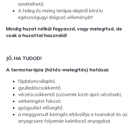
ismételhető.
A hideg és meleg terápia idejéről kérd ki
egészségügyi dolgozó véleményét!
Mindig huzat nélkül fagyaszd, vagy melegítsd, de
csak a huzattal használd!
JÓ, HA TUDOD!
A termoterápia (hűtés-melegítés) hatásai:
fájdalomcsillapító,
gyulladáscsökkentő,
vérzéscsökkentő (szövetek közti apró vérzések),
vérkeringést fokozó,
gyógyulást elősegítő,
a meggyorsult keringés eltávolítja a toxinokat és az
anyagcsere folyamán keletkező anyagokat.