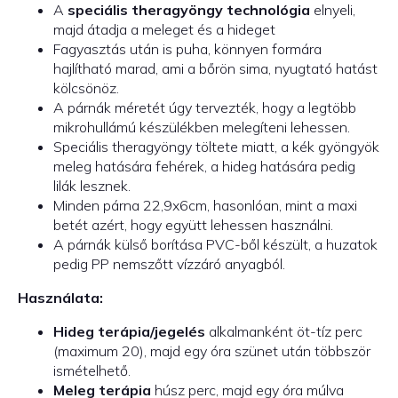
A
speciális theragyöngy technológia
elnyeli,
majd átadja a meleget és a hideget
Fagyasztás után is puha, könnyen formára
hajlítható marad, ami a bőrön sima, nyugtató hatást
kölcsönöz.
A párnák méretét úgy tervezték, hogy a legtöbb
mikrohullámú készülékben melegíteni lehessen.
Speciális theragyöngy töltete miatt, a kék gyöngyök
meleg hatására fehérek, a hideg hatására pedig
lilák lesznek.
Minden párna 22,9x6cm, hasonlóan, mint a maxi
betét azért, hogy együtt lehessen használni.
A párnák külső borítása PVC-ből készült, a huzatok
pedig PP nemszőtt vízzáró anyagból.
Használata:
Hideg terápia/jegelés
alkalmanként öt-tíz perc
(maximum 20), majd egy óra szünet után többször
ismételhető.
Meleg terápia
húsz perc, majd egy óra múlva