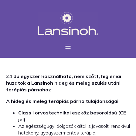
24 db egyszer használható, nem szőtt, higiéniai
huzatok a Lansinoh hideg és meleg szülés utáni
terápiás párnához
A hideg és meleg terápiás párna tulajdonságai:
Class I orvostechnikai eszköz besorolású (CE
jel)
Az egészségügyi dolgozók által is javasolt, rendkívül
hatékony, gyógyszermentes terápia.