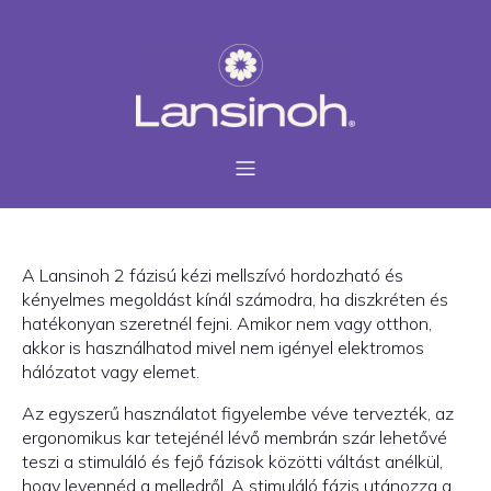
A Lansinoh 2 fázisú kézi mellszívó hordozható és
kényelmes megoldást kínál számodra, ha diszkréten és
hatékonyan szeretnél fejni. Amikor nem vagy otthon,
akkor is használhatod mivel nem igényel elektromos
hálózatot vagy elemet.
Az egyszerű használatot figyelembe véve tervezték, az
ergonomikus kar tetejénél lévő membrán szár lehetővé
teszi a stimuláló és fejő fázisok közötti váltást anélkül,
hogy levennéd a melledről. A stimuláló fázis utánozza a