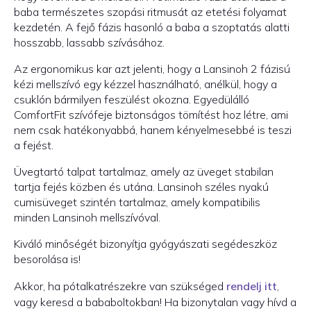
baba természetes szopási ritmusát az etetési folyamat
kezdetén. A fejő fázis hasonló a baba a szoptatás alatti
hosszabb, lassabb szívásához.
Az ergonomikus kar azt jelenti, hogy a Lansinoh 2 fázisú
kézi mellszívó egy kézzel használható, anélkül, hogy a
csuklón bármilyen feszülést okozna. Egyedülálló
ComfortFit szívófeje biztonságos tömítést hoz létre, ami
nem csak hatékonyabbá, hanem kényelmesebbé is teszi
a fejést.
Üvegtartó talpat tartalmaz, amely az üveget stabilan
tartja fejés közben és utána. Lansinoh széles nyakú
cumisüveget szintén tartalmaz, amely kompatibilis
minden Lansinoh mellszívóval.
Kiváló minőségét bizonyítja gyógyászati segédeszköz
besorolása is!
Akkor, ha pótalkatrészekre van szükséged
rendelj itt
,
vagy keresd a bababoltokban! Ha bizonytalan vagy hívd a