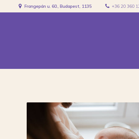
Frangepán u. 60., Budapest, 1135
+36 20 360 1