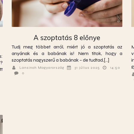
A szoptatás 8 előnye
Tudj meg többet arról, miért jó a szoptatás az
M
anyának és a babának is! Nem titok, hogy a
v
s:
szoptatás nagyszerű a babának – de tudtad,[…]
i
?
g
Lansinoh Magyarország
31 július 2025
14:50
tt
0
0