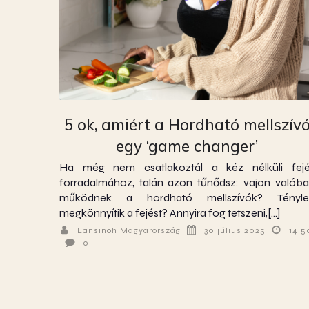
5 ok, amiért a Hordható mellszív
egy ‘game changer’
Ha még nem csatlakoztál a kéz nélküli fej
forradalmához, talán azon tűnődsz: vajon valób
működnek a hordható mellszívók? Tényle
megkönnyítik a fejést? Annyira fog tetszeni,[…]
Lansinoh Magyarország
30 július 2025
14:5
0