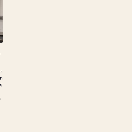
ó
és
an
g
0