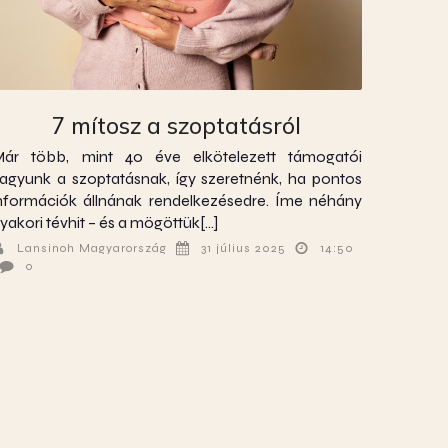
7 mítosz a szoptatásról
ár több, mint 40 éve elkötelezett támogatói
agyunk a szoptatásnak, így szeretnénk, ha pontos
nformációk állnának rendelkezésedre. Íme néhány
yakori tévhit – és a mögöttük[…]
Lansinoh Magyarország
31 július 2025
14:50
0